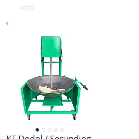
KETO
KT Dodol / Serunding